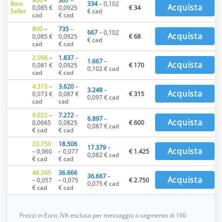
400
–
367
–
Best
334
– 0,102
Acquista
0,085 €
0,0925
€ 34
Seller
€ cad
cad
€ cad
800
–
735
–
667
– 0,102
Acquista
0,085 €
0,0925
€ 68
€ cad
cad
€ cad
2.098
–
1.837
–
1.667
–
Acquista
0,081 €
0,0925
€ 170
0,102 € cad
cad
€ cad
4.315
–
3.620
–
3.248
–
Acquista
0,073 €
0,087 €
€ 315
0,097 € cad
cad
cad
9.022
–
7.272
–
6.897
–
Acquista
0,0665
0,0825
€ 600
0,087 € cad
€ cad
€ cad
23.750
18.506
17.379
–
Acquista
– 0,060
– 0,077
€ 1.425
0,082 € cad
€ cad
€ cad
48.245
36.666
36.667
–
Acquista
– 0,057
– 0,075
€ 2.750
0,075 € cad
€ cad
€ cad
Prezzi in Euro, IVA esclusa per messaggio o segmento di 160