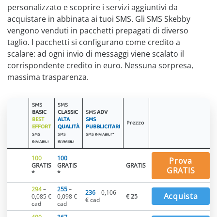
personalizzato e scoprire i servizi aggiuntivi da
acquistare in abbinata ai tuoi SMS. Gli SMS Skebby
vengono venduti in pacchetti prepagati di diverso
taglio. I pacchetti si configurano come credito a
scalare: ad ogni invio di messaggi viene scalato il
corrispondente credito in euro. Nessuna sorpresa,
massima trasparenza.
SMS
SMS
BASIC
CLASSIC
SMS
ADV
BEST
ALTA
SMS
Prezzo
EFFORT
QUALITÀ
PUBBLICITARI
SMS
SMS
SMS INVIABILI**
INVIABILI
INVIABILI
100
100
Prova
GRATIS
GRATIS
GRATIS
GRATIS
*
*
294
–
255
–
236
– 0,106
Acquista
0,085 €
0,098 €
€ 25
€ cad
cad
cad